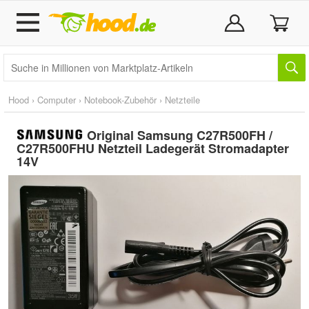
Hood
›
Computer
›
Notebook-Zubehör
›
Netzteile
Original Samsung C27R500FH /
C27R500FHU Netzteil Ladegerät Stromadapter
14V