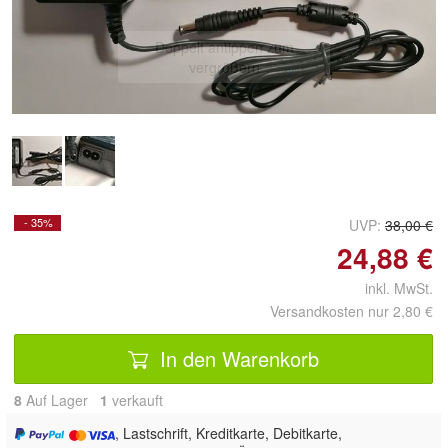
Doppelt antippen zum
vergrößern
- 35%
UVP:
38,00 €
24,88 €
inkl. MwSt.
Versandkosten nur 2,80 €
In den Warenkorb
8
Auf Lager
1
 verkauft
, Lastschrift, Kreditkarte, Debitkarte,