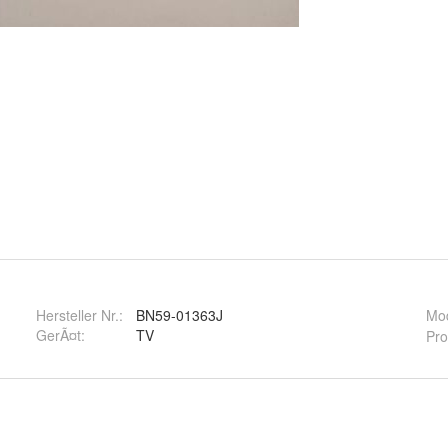
Hersteller Nr.:
BN59-01363J
Mod
GerÃ¤t
:
TV
Pro