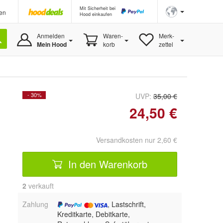
Mit Sicherheit bei
en
Hood einkaufen
Anmelden
Waren-
Merk-
Mein Hood
korb
zettel
- 30%
UVP:
35,00 €
24,50 €
Versandkosten nur 2,60 €
In den Warenkorb
2
 verkauft
Zahlung
, Lastschrift,
Kreditkarte, Debitkarte,