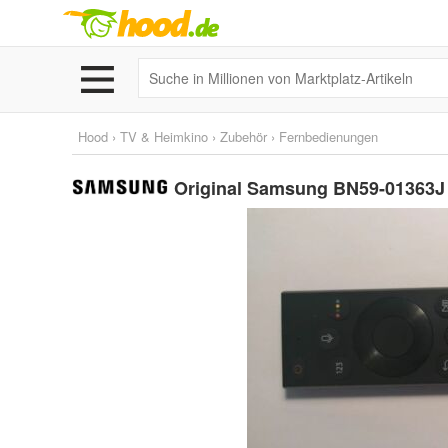
Hood
›
TV & Heimkino
›
Zubehör
›
Fernbedienungen
Original Samsung BN59-01363