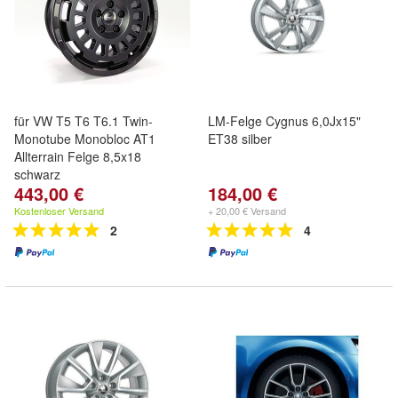
für VW T5 T6 T6.1 Twin-
LM-Felge Cygnus 6,0Jx15"
Monotube Monobloc AT1
ET38 silber
Allterrain Felge 8,5x18
schwarz
443,00 €
184,00 €
Kostenloser Versand
+ 20,00 € Versand
2
4