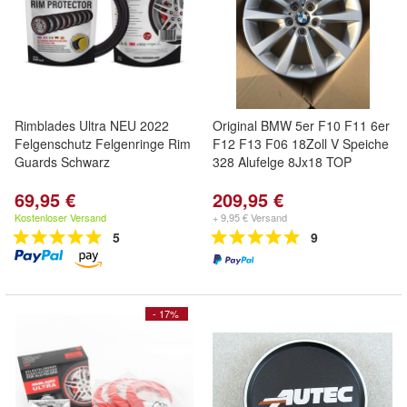
Rimblades Ultra NEU 2022
Original BMW 5er F10 F11 6er
Felgenschutz Felgenringe Rim
F12 F13 F06 18Zoll V Speiche
Guards Schwarz
328 Alufelge 8Jx18 TOP
69,95 €
209,95 €
Kostenloser Versand
+ 9,95 € Versand
5
9
- 17%