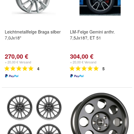
Leichtmetallfelge Braga silber
LM-Felge Gemini anthr.
7,0Jx18"
7,5Jx18?, ET 51
270,00 €
304,00 €
+ 20,00 € Versand
+ 20,00 € Versand
4
5