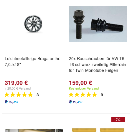
Leichtmetallfelge Braga anthr.
20x Radschrauben für VW T5
7,0Jx18"
T6 schwarz zweiteilig Allterrain
für Twin-Monotube Felgen
319,00 €
159,00 €
+ 20,00 € Versand
Kostenloser Versand
3
9
- 7%