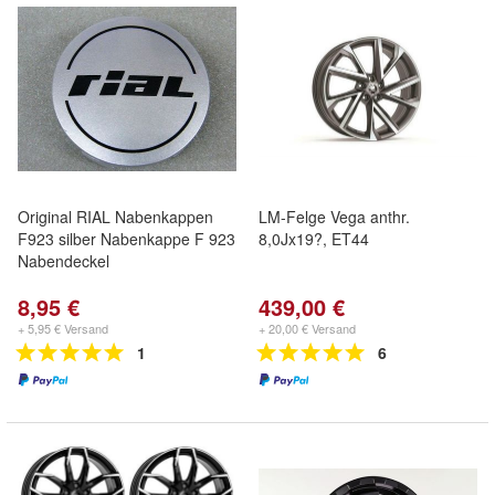
Original RIAL Nabenkappen
LM-Felge Vega anthr.
F923 silber Nabenkappe F 923
8,0Jx19?, ET44
Nabendeckel
8,95 €
439,00 €
+ 5,95 € Versand
+ 20,00 € Versand
1
6