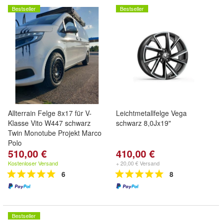
Bestseller
Bestseller
Allterrain Felge 8x17 für V-
Leichtmetallfelge Vega
Klasse Vito W447 schwarz
schwarz 8,0Jx19"
Twin Monotube Projekt Marco
Polo
510,00 €
410,00 €
Kostenloser Versand
+ 20,00 € Versand
6
8
Bestseller