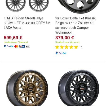
4 ATS Felgen StreetRallye
für Boxer Delta 4x4 Klassik
6.0Jx16 ET35 4x100 GREY für
Felge 8x17 17 Zoll 5x118
LADA Vesta
schwarz auch Camper
Wohnmobil
599,59 €
379,00 €
Kostenloser Versand
Kostenloser Versand
1