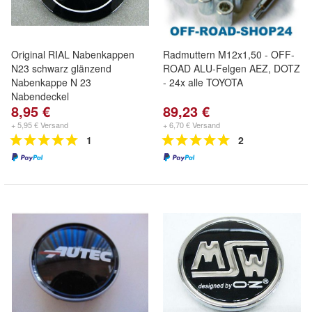
Original RIAL Nabenkappen
Radmuttern M12x1,50 - OFF-
N23 schwarz glänzend
ROAD ALU-Felgen AEZ, DOTZ
Nabenkappe N 23
- 24x alle TOYOTA
Nabendeckel
8,95 €
89,23 €
+ 5,95 € Versand
+ 6,70 € Versand
1
2