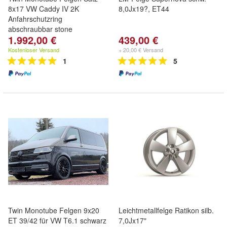
8x17 VW Caddy IV 2K
8,0Jx19?, ET44
Anfahrschutzring
abschraubbar stone
1.992,00 €
439,00 €
Kostenloser Versand
+ 20,00 € Versand
1
5
Twin Monotube Felgen 9x20
Leichtmetallfelge Ratikon silb.
ET 39/42 für VW T6.1 schwarz
7,0Jx17"