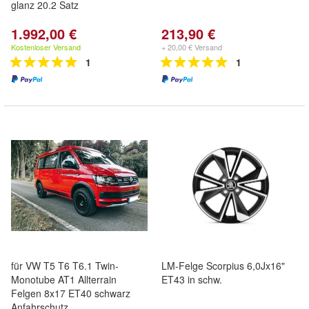
glanz 20.2 Satz
1.992,00 €
213,90 €
Kostenloser Versand
+ 20,00 € Versand
1
1
für VW T5 T6 T6.1 Twin-
LM-Felge Scorpius 6,0Jx16"
Monotube AT1 Allterrain
ET43 in schw.
Felgen 8x17 ET40 schwarz
Anfahrschutz