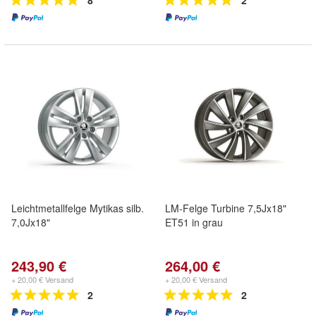
8
2
Leichtmetallfelge Mytikas silb.
LM-Felge Turbine 7,5Jx18"
7,0Jx18"
ET51 in grau
243,90 €
264,00 €
+ 20,00 € Versand
+ 20,00 € Versand
2
2