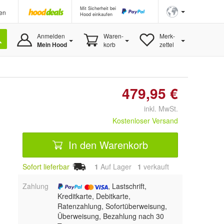
Mit Sicherheit bei
en
Hood einkaufen
Anmelden
Waren-
Merk-
Mein Hood
korb
zettel
479,95 €
inkl. MwSt.
Kostenloser Versand
In den Warenkorb
Sofort lieferbar
1
Auf Lager
1
 verkauft
Zahlung
, Lastschrift,
Kreditkarte, Debitkarte,
Ratenzahlung, Sofortüberweisung,
Überweisung, Bezahlung nach 30