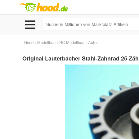
Hood
›
Modellbau
›
RC-Modellbau
›
Autos
Original Lauterbacher Stahl-Zahnrad 25 Zäh