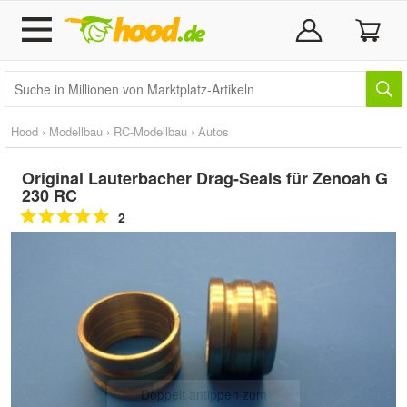
Hood
›
Modellbau
›
RC-Modellbau
›
Autos
Original Lauterbacher Drag-Seals für Zenoah G
230 RC
2
Doppelt antippen zum