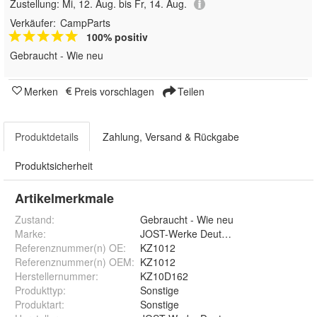
Zustellung:
Mi, 12. Aug. bis Fr, 14. Aug.
Verkäufer:
CampParts
100% positiv
Gebraucht - Wie neu
Merken
Preis vorschlagen
Teilen
Produktdetails
Zahlung, Versand & Rückgabe
Produktsicherheit
Artikelmerkmale
Zustand:
Gebraucht - Wie neu
Marke:
JOST-Werke Deutschland GmbH
Referenznummer(n) OE
:
KZ1012
Referenznummer(n) OEM
:
KZ1012
Herstellernummer
:
KZ10D162
Produkttyp
:
Sonstige
Produktart
:
Sonstige