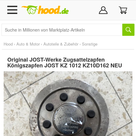
Hood
›
Auto & Motor
›
Autoteile & Zubehör
›
Sonstige
Original JOST-Werke Zugsattelzapfen
Königszapfen JOST KZ 1012 KZ10D162 NEU