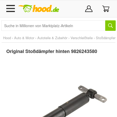
Hood
›
Auto & Motor
›
Autoteile & Zubehör
›
Verschleißteile
›
Stoßdämpfer
Original Stoßdämpfer hinten 9826243580