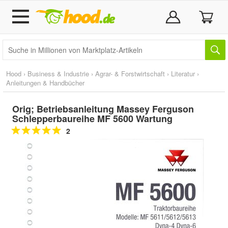
Hood
›
Business & Industrie
›
Agrar- & Forstwirtschaft
›
Literatur
›
Anleitungen & Handbücher
Orig; Betriebsanleitung Massey Ferguson
Schlepperbaureihe MF 5600 Wartung
2