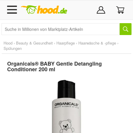
Hood
›
Beauty & Gesundheit
›
Haarpflege
›
Haarwäsche & -pflege
›
Spülungen
Organicals® BABY Gentle Detangling
Conditioner 200 ml