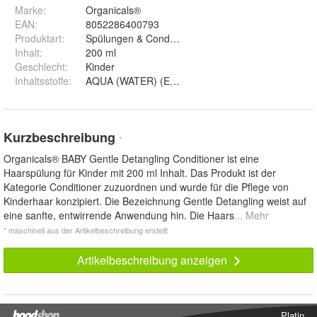
Marke:
Organicals®
EAN
:
8052286400793
Produktart
:
Spülungen & Conditioner
Inhalt
:
200 ml
Geschlecht
:
Kinder
Inhaltsstoffe
:
AQUA (WATER) (EAU), BEHENAMIDOPROPYL DIM
Kurzbeschreibung
*
Organicals® BABY Gentle Detangling Conditioner ist eine
Haarspülung für Kinder mit 200 ml Inhalt. Das Produkt ist der
Kategorie Conditioner zuzuordnen und wurde für die Pflege von
Kinderhaar konzipiert. Die Bezeichnung Gentle Detangling weist auf
eine sanfte, entwirrende Anwendung hin. Die Haars
... Mehr
* maschinell aus der Artikelbeschreibung erstellt
Artikelbeschreibung anzeigen
Platin