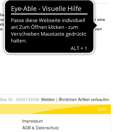
tikel Nr.:
0092133596
Melden
|
Ähnlichen
Artikel verkaufen
Gold
Impressum
AGB
&
Datenschutz