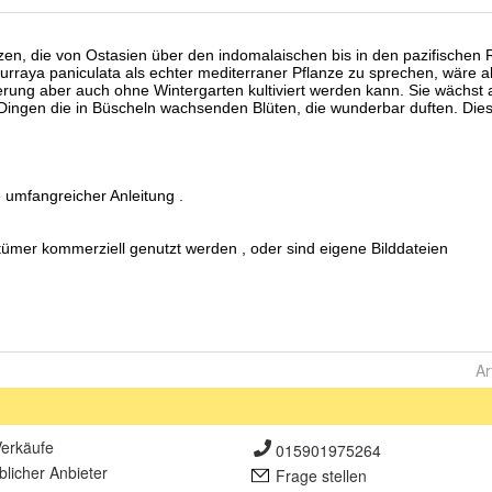
Ar
erkäufe
015901975264
lich
er Anbieter
Frage stellen