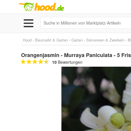
Hood
›
Baumarkt & Garten
›
Garten
›
Sämereien & Zwiebeln
›
B
Orangenjasmin - Murraya Paniculata - 5 Fr
10
Bewertungen