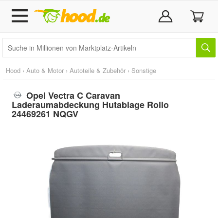
Hood
›
Auto & Motor
›
Autoteile & Zubehör
›
Sonstige
Opel Vectra C Caravan
Laderaumabdeckung Hutablage Rollo
24469261 NQGV