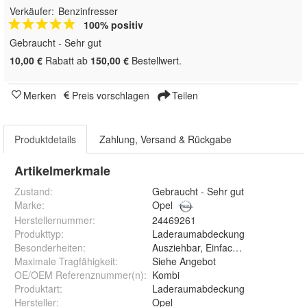
Verkäufer:
Benzinfresser
100% positiv
Gebraucht - Sehr gut
10,00 €
Rabatt ab
150,00 €
Bestellwert.
Merken
Preis vorschlagen
Teilen
Produktdetails
Zahlung, Versand & Rückgabe
Artikelmerkmale
Zustand:
Gebraucht - Sehr gut
Marke:
Opel
Herstellernummer
:
24469261
Produkttyp
:
Laderaumabdeckung
Besonderheiten
:
Ausziehbar, Einfache Installation
Maximale Tragfähigkeit
:
Siehe Angebot
OE/OEM Referenznummer(n)
:
Kombi
Produktart
:
Laderaumabdeckung
Hersteller
:
Opel