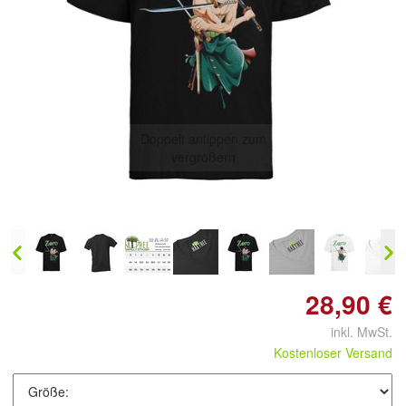
Doppelt antippen zum
vergrößern
28,90 €
inkl. MwSt.
Kostenloser Versand