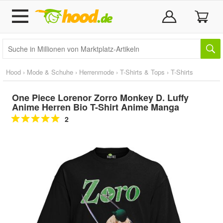
Hood
›
Mode & Schuhe
›
Herrenmode
›
T-Shirts & Tops
›
T-Shirts
One Piece Lorenor Zorro Monkey D. Luffy
Anime Herren Bio T-Shirt Anime Manga
2