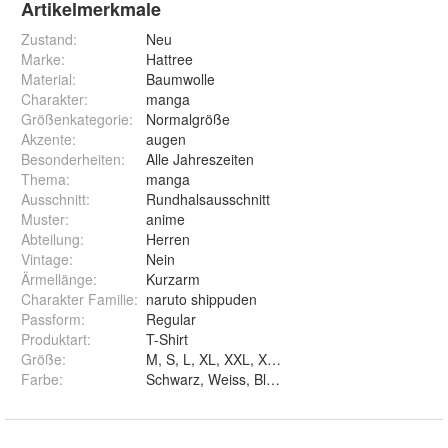
Artikelmerkmale
Zustand:
Neu
Marke:
Hattree
Material
:
Baumwolle
Charakter
:
manga
Größenkategorie
:
Normalgröße
Akzente
:
augen
Besonderheiten
:
Alle Jahreszeiten
Thema
:
manga
Ausschnitt
:
Rundhalsausschnitt
Muster
:
anime
Abteilung
:
Herren
Vintage
:
Nein
Ärmellänge
:
Kurzarm
Charakter Familie
:
naruto shippuden
Passform
:
Regular
Produktart
:
T-Shirt
Größe
:
M, S, L, XL, XXL, XS und 3XL
Farbe
:
Schwarz, Weiss, Blau und Grau