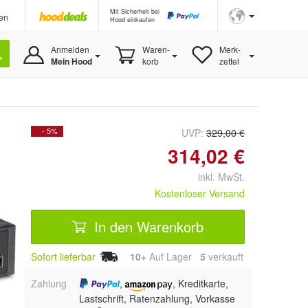
Mit Sicherheit bei
en
Hood einkaufen
Anmelden
Waren-
Merk-
Mein Hood
korb
zettel
- 5%
UVP:
329,00 €
314,02 €
inkl. MwSt.
Kostenloser Versand
In den Warenkorb
Sofort lieferbar
10+
Auf Lager
5
 verkauft
Zahlung
,
, Kreditkarte,
Lastschrift, Ratenzahlung, Vorkasse