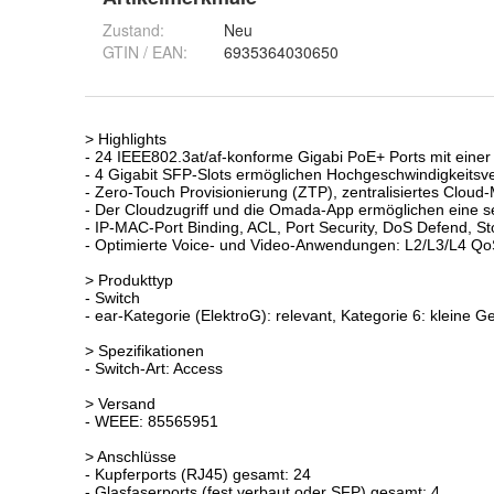
Zustand:
Neu
GTIN / EAN:
6935364030650