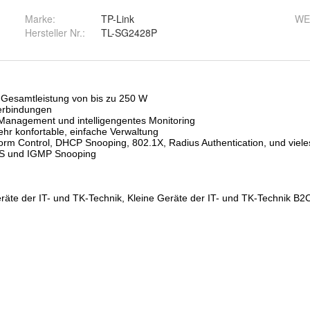
Marke:
TP-Link
WE
Hersteller Nr.:
TL-SG2428P