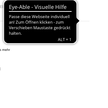
EE-Reg.-Nr.
:
DE 85565951