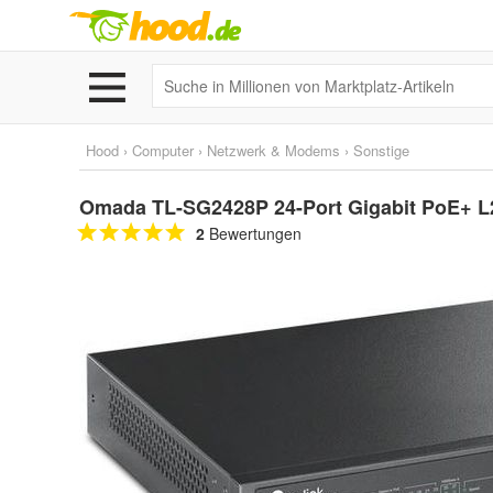
Hood
›
Computer
›
Netzwerk & Modems
›
Sonstige
Omada TL-SG2428P 24-Port Gigabit PoE+ L
2
Bewertungen