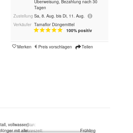
Überweisung, Bezahlung nach 30
Tagen
Zustellung
Sa, 8. Aug. bis Di, 11. Aug.
Verkäufer
Tamaflor Düngemittel
100% positiv
Merken
Preis vorschlagen
Teilen
tall, vollwasserlöslich
region
:
ldünger mit allen Spurennährstoffen
Jahreszeit
:
Frühling