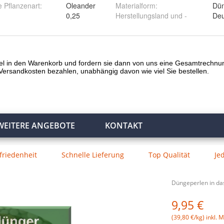
 Pflanzenart
:
Oleander
Materialform
:
Dün
0,25
Herstellungsland und -
Deu