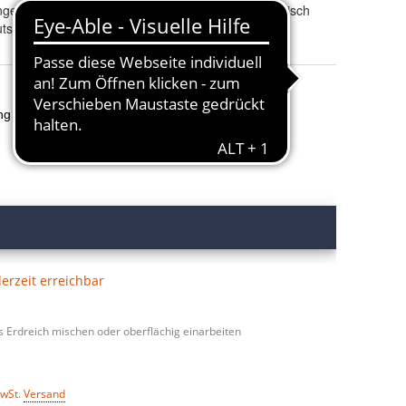
geperlen
Materialbasis
:
Mineralisch
tschland