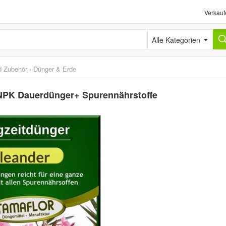
Verkauf
Alle Kategorien
d Zubehör
›
Dünger & Erde
 NPK Dauerdünger+ Spurennährstoffe