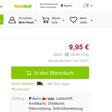
Mit Sicherheit bei
en
Hood einkaufen
Anmelden
Waren-
Merk-
Mein Hood
korb
zettel
9,95 €
MwSt.
(39,80 €/kg)
Versandkosten nur 3,90 €
In den Warenkorb
Sofort lieferbar
10+
Auf Lager
74
 verkauft
Zahlung
, Lastschrift,
Kreditkarte, Debitkarte,
Ratenzahlung, Sofortüberweisung,