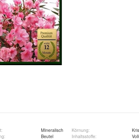
t
:
Mineralisch
Körnung
:
Kris
ng
:
Beutel
Inhaltsstoffe
:
Vol