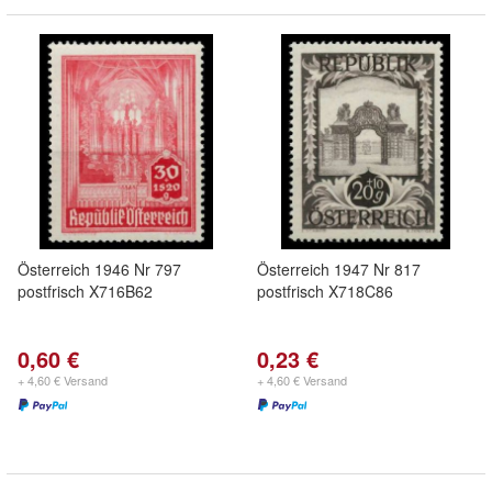
Österreich 1946 Nr 797
Österreich 1947 Nr 817
postfrisch X716B62
postfrisch X718C86
0,60 €
0,23 €
+ 4,60 € Versand
+ 4,60 € Versand