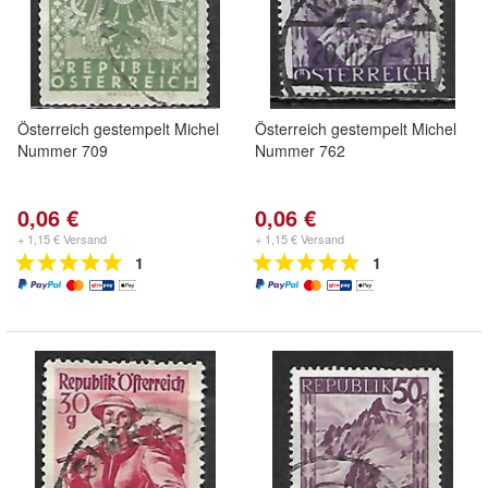
Österreich gestempelt Michel
Österreich gestempelt Michel
Nummer 709
Nummer 762
0,06 €
0,06 €
+ 1,15 € Versand
+ 1,15 € Versand
1
1