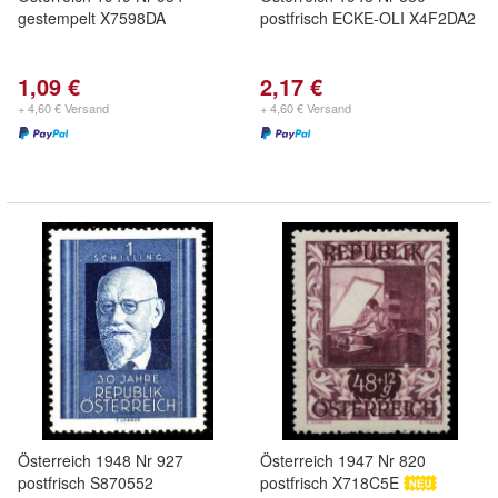
gestempelt X7598DA
postfrisch ECKE-OLI X4F2DA2
1,09 €
2,17 €
+ 4,60 € Versand
+ 4,60 € Versand
Österreich 1948 Nr 927
Österreich 1947 Nr 820
postfrisch S870552
postfrisch X718C5E