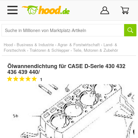
Hood
›
Business & Industrie
›
Agrar- & Forstwirtschaft
›
Land- &
Forsttechnik
›
Traktoren & Schlepper
›
Teile, Motoren & Zubehör
Ölwannendichtung für CASE D-Serie 430 432
436 439 440/
1