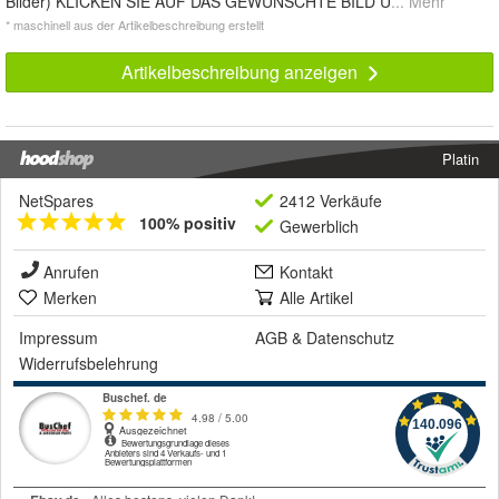
Bilder) KLICKEN SIE AUF DAS GEWÜNSCHTE BILD U
... Mehr
* maschinell aus der Artikelbeschreibung erstellt
Artikelbeschreibung anzeigen
Platin
NetSpares
2412 Verkäufe
100% positiv
Gewerblich
Anrufen
Kontakt
Merken
Alle Artikel
Impressum
AGB
&
Datenschutz
Widerrufsbelehrung