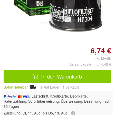
Doppelt antippen zum
vergrößern
6,74 €
inkl. MwSt.
Versandkosten nur 4,40 €
In den Warenkorb
Sofort lieferbar
9
Auf Lager
1
 verkauft
, Lastschrift, Kreditkarte, Debitkarte,
Ratenzahlung, Sofortüberweisung, Überweisung, Bezahlung nach
30 Tagen
Zustellung:
Di, 11. Aug. bis Do, 13. Aug.