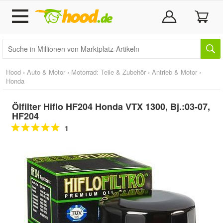
Hood
›
Auto & Motor
›
Motorrad: Teile & Zubehör
›
Antrieb & Motor
›
Honda
Ölfilter Hiflo HF204 Honda VTX 1300, Bj.:03-07,
HF204
1