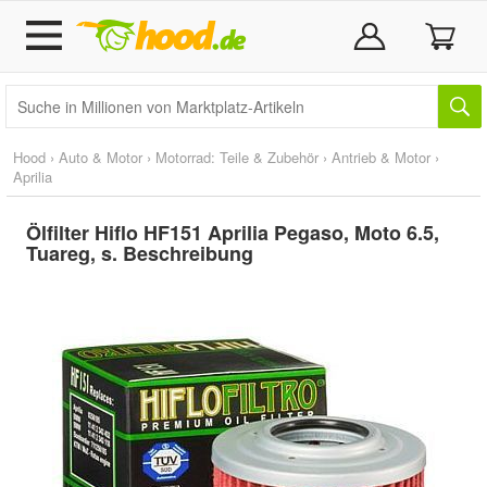
Hood
›
Auto & Motor
›
Motorrad: Teile & Zubehör
›
Antrieb & Motor
›
Aprilia
Ölfilter Hiflo HF151 Aprilia Pegaso, Moto 6.5,
Tuareg, s. Beschreibung