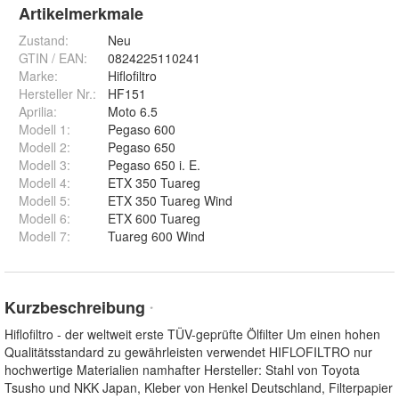
Artikelmerkmale
Zustand:
Neu
GTIN / EAN:
0824225110241
Marke:
Hiflofiltro
Hersteller Nr.:
HF151
Aprilia
:
Moto 6.5
Modell 1
:
Pegaso 600
Modell 2
:
Pegaso 650
Modell 3
:
Pegaso 650 i. E.
Modell 4
:
ETX 350 Tuareg
Modell 5
:
ETX 350 Tuareg Wind
Modell 6
:
ETX 600 Tuareg
Modell 7
:
Tuareg 600 Wind
Kurzbeschreibung
*
Hiflofiltro - der weltweit erste TÜV-geprüfte Ölfilter Um einen hohen
Qualitätsstandard zu gewährleisten verwendet HIFLOFILTRO nur
hochwertige Materialien namhafter Hersteller: Stahl von Toyota
Tsusho und NKK Japan, Kleber von Henkel Deutschland, Filterpapier