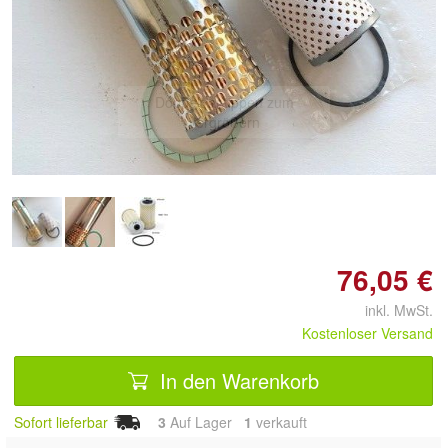
Doppelt antippen zum
vergrößern
76,05 €
inkl. MwSt.
Kostenloser Versand
In den Warenkorb
Sofort lieferbar
3
Auf Lager
1
 verkauft