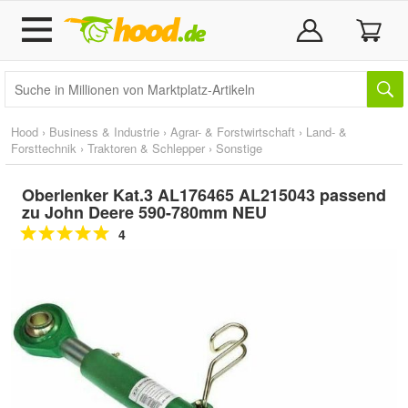
Hood
›
Business & Industrie
›
Agrar- & Forstwirtschaft
›
Land- &
Forsttechnik
›
Traktoren & Schlepper
›
Sonstige
Oberlenker Kat.3 AL176465 AL215043 passend
zu John Deere 590-780mm NEU
4