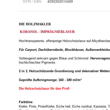
GTIN / EAN:
4050352010499