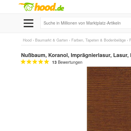
Hood
›
Baumarkt & Garten
›
Farben, Tapeten & Bodenbeläge
›
Nußbaum, Koranol, Imprägnierlasur, Lasur, Ho
13
Bewertungen