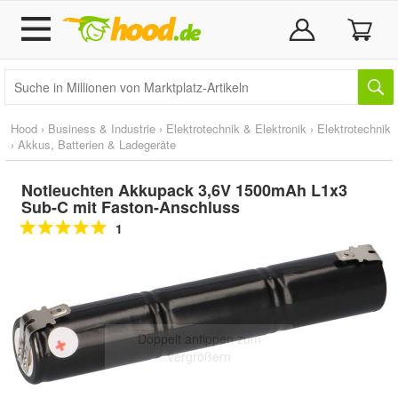
Hood
›
Business & Industrie
›
Elektrotechnik & Elektronik
›
Elektrotechnik
›
Akkus, Batterien & Ladegeräte
Notleuchten Akkupack 3,6V 1500mAh L1x3
Sub-C mit Faston-Anschluss
1
Doppelt antippen zum
vergrößern