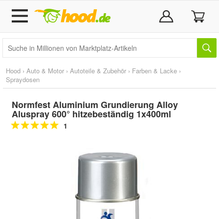
Hood
›
Auto & Motor
›
Autoteile & Zubehör
›
Farben & Lacke
›
Spraydosen
Normfest Aluminium Grundierung Alloy
Aluspray 600° hitzebeständig 1x400ml
1