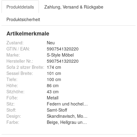
GTIN / EAN:
5907541320220
Marke:
S-Style Möbel
Hersteller Nr.:
5907541320220
Sofa 2 sitzer Breite
:
174 cm
Sessel Breite
:
101 cm
Tiefe
:
100 cm
Höhe
:
86 cm
Sitzhöhe
:
43 cm
Füße
:
Metall
Sitz
:
Federn und hochelastischer Schaumstoff
Stoff
:
Samt-Stoff
Design
:
Skandinavisch, Modern, Boho
Farbe
:
Beige, Hellgrau und Dunkelgrau
Kurzbeschreibung
Die Nordloft-Kollektion vereint modernes Design mit
außergewöhnlichem Komfort. Jedes Möbelstück ist mit
hochwertigem Samtstoff bezogen, der eine weiche und luxuriöse
Haptik bietet. Die eleganten schwarzen Metallfüße verleihen eine