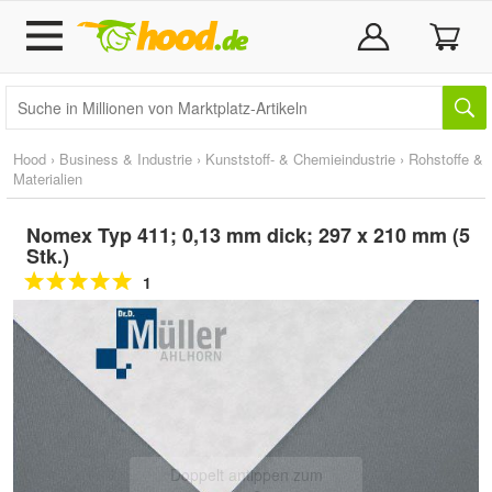
Hood
›
Business & Industrie
›
Kunststoff- & Chemieindustrie
›
Rohstoffe &
Materialien
Nomex Typ 411; 0,13 mm dick; 297 x 210 mm (5
Stk.)
1
Doppelt antippen zum