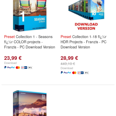
kground-
Preset
Collection 1 - Seasons
Preset
Collection 1-18 fï¿½r
fï¿½r COLOR projects -
HDR Projects - Franzis - PC
Franzis - PC Download Version
Download Version
und-
23,99 €
28,99 €
Download
449,10 €
Download
kground-