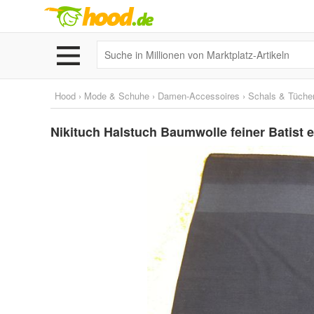
Hood
›
Mode & Schuhe
›
Damen-Accessoires
›
Schals & Tüche
Nikituch Halstuch Baumwolle feiner Batist 