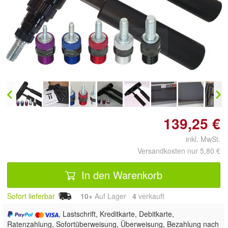
Doppelt antippen zum
vergrößern
139,25 €
inkl. MwSt.
Versandkosten nur 5,80 €
In den Warenkorb
Sofort lieferbar
10+
Auf Lager
4
 verkauft
, Lastschrift, Kreditkarte, Debitkarte,
Ratenzahlung, Sofortüberweisung, Überweisung, Bezahlung nach