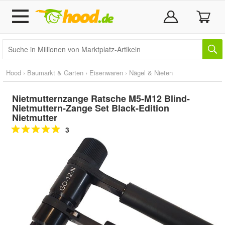
Hood
›
Baumarkt & Garten
›
Eisenwaren
›
Nägel & Nieten
Nietmutternzange Ratsche M5-M12 Blind-
Nietmuttern-Zange Set Black-Edition
Nietmutter
3