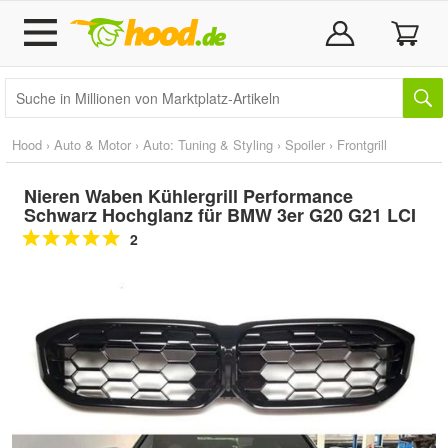
Hood
›
Auto & Motor
›
Auto: Tuning & Styling
›
Spoiler
›
Frontgrill
Nieren Waben Kühlergrill Performance
Schwarz Hochglanz für BMW 3er G20 G21 LCI
2