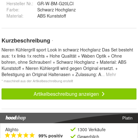
Hersteller Nr.:
GR-W-BM-G20LCI
Farbe
:
Schwarz Hochglanz
Material
:
ABS Kunststoff
Kurzbeschreibung
*
Nieren Kühlergrill sport Look in schwarz Hochglanz Das Set besteht
aus: 1x links 1x rechts + Hohe Qualität + Waben Optik + Ohne
bohren, ohne Schrauben! + Schwarz Hochglanz + Material: ABS
Kunststoff + Nieren Kühlergrill wird gegen Original ersetzt. +
Befestigung an Original Haltenasen + Zulassung: A
... Mehr
* maschinell aus der Artikelbeschreibung erstellt
Artikelbeschreibung anzeigen
Platin
Alighto
1300 Verkäufe
99% positiv
Gewerblich