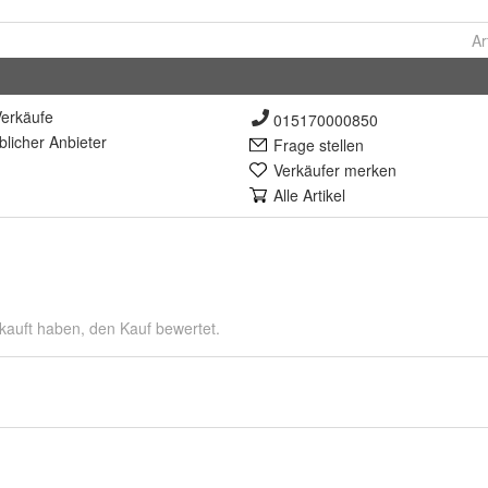
Ar
erkäufe
015170000850
lich
er Anbieter
Frage stellen
Verkäufer merken
Alle Artikel
kauft haben, den Kauf bewertet.