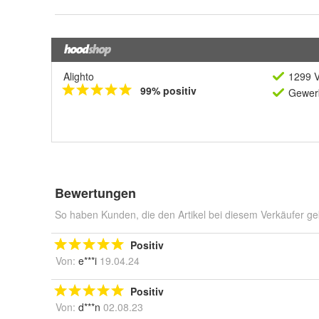
Alighto
1299 V
99% positiv
Gewerb
Bewertungen
So haben Kunden, die den Artikel bei diesem Verkäufer ge
Positiv
Von:
e***i
19.04.24
Positiv
Von:
d***n
02.08.23