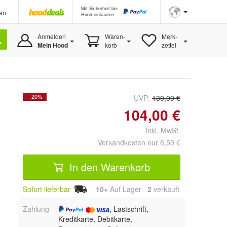
Mit Sicherheit bei
en
Hood einkaufen
Anmelden
Waren-
Merk-
Mein Hood
korb
zettel
- 20%
UVP:
130,00 €
104,00 €
inkl. MwSt.
Versandkosten nur 6,50 €
In den Warenkorb
Sofort lieferbar
10+
Auf Lager
2
 verkauft
Zahlung
, Lastschrift,
Kreditkarte, Debitkarte,