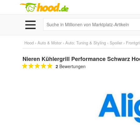
Hood
›
Auto & Motor
›
Auto: Tuning & Styling
›
Spoiler
›
Frontgril
Nieren Kühlergrill Performance Schwarz H
2
Bewertungen