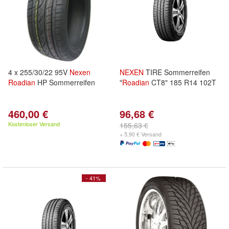
4 x 255/30/22 95V
Nexen
NEXEN
TIRE Sommerreifen
Roadian
HP Sommerreifen
"
Roadian
CT8" 185 R14 102T
460,00 €
96,68 €
Kostenloser Versand
155,63 €
+ 5,90 € Versand
- 41%