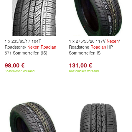
1 x 235/65/17 104T
1 x 275/55/20 117V
Nexen
/
Roadstone/
Nexen
Roadian
Roadstone
Roadian
HP
571 Sommerreifen (IS)
Sommerreifen IS
98,00 €
131,00 €
Kostenloser Versand
Kostenloser Versand