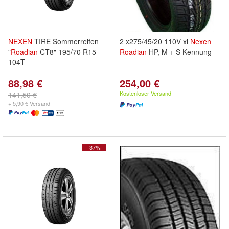
NEXEN
TIRE Sommerreifen
2 x275/45/20 110V xl
Nexen
"
Roadian
CT8" 195/70 R15
Roadian
HP, M + S Kennung
104T
88,98 €
254,00 €
Kostenloser Versand
141,50 €
+ 5,90 € Versand
- 37%