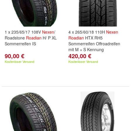
1 x 235/65/17 108V
Nexen
/
4 x 265/60/18 110H
Nexen
Roadstone
Roadian
H/ P XL
Roadian
HTX RH5
Sommerreifen IS
Sommerreifen Offroadreifen
mit M + S Kennung
90,00 €
420,00 €
Kostenloser Versand
Kostenloser Versand