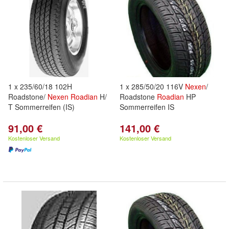
1 x 235/60/18 102H
1 x 285/50/20 116V
Nexen
/
Roadstone/
Nexen
Roadian
H/
Roadstone
Roadian
HP
T Sommerreifen (IS)
Sommerreifen IS
91,00 €
141,00 €
Kostenloser Versand
Kostenloser Versand