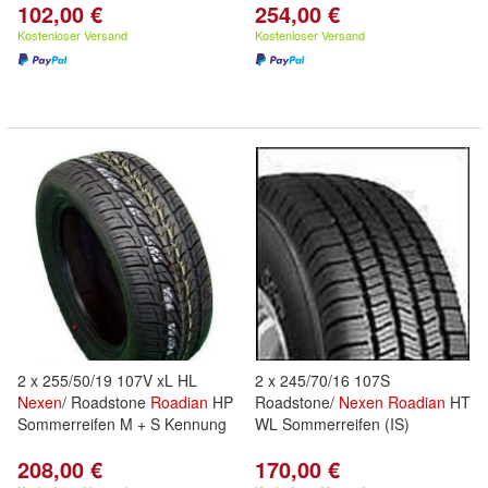
102,00 €
254,00 €
Kostenloser Versand
Kostenloser Versand
2 x 255/50/19 107V xL HL
2 x 245/70/16 107S
Nexen
/ Roadstone
Roadian
HP
Roadstone/
Nexen
Roadian
HT
Sommerreifen M + S Kennung
WL Sommerreifen (IS)
208,00 €
170,00 €