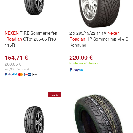
NEXEN
TIRE Sommerreifen
2 x 285/45/22 114V
Nexen
"
Roadian
CT8" 235/65 R16
Roadian
HP Sommer mit M + S
115R
Kennung
154,71 €
220,00 €
Kostenloser Versand
260,85 €
+ 5,90 € Versand
- 37%