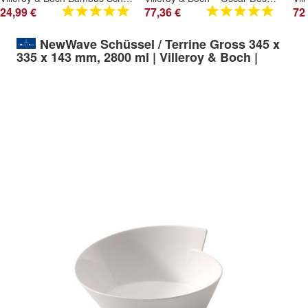
24,99 €
77,36 €
72
NewWave Schüssel / Terrine Gross 345 x
335 x 143 mm, 2800 ml | Villeroy & Boch |