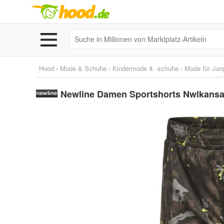
Hood
›
Mode & Schuhe
›
Kindermode & -schuhe
›
Mode für Jun
Newline Damen Sportshorts Nwlkansas