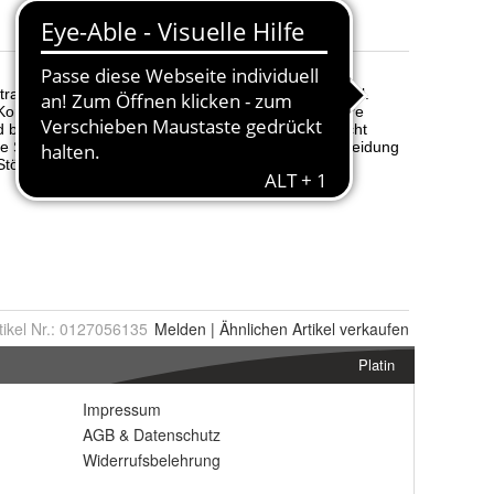
Farbe
:
Terrain Aop und Black3
tikel Nr.:
0127056135
Melden
|
Ähnlichen
Artikel verkaufen
Platin
Impressum
AGB
&
Datenschutz
Widerrufsbelehrung