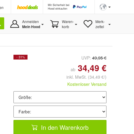
Mit Sicherheit bei
en
Hood einkaufen
Anmelden
Waren-
Merk-
Mein Hood
korb
zettel
- 31%
UVP:
49,95 €
34,49 €
ab
inkl. MwSt.
(34,49 €/)
Kostenloser Versand
In den Warenkorb