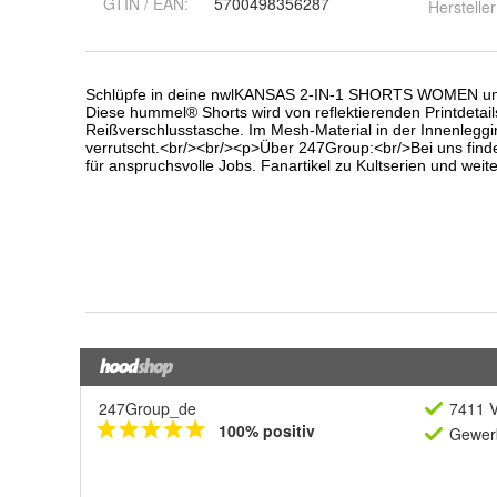
GTIN / EAN:
5700498356287
Hersteller
247Group_de
7411 V
100% positiv
Gewerb