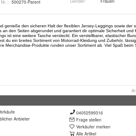
Gender
:
Frauen
 Nr.:
500270-Parent
Ar
erkäufe
04052599316
lich
er Anbieter
Frage stellen
Verkäufer merken
Alle Artikel