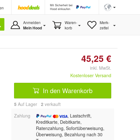
Mit Sicherheit bei
en
Hood einkaufen
Anmelden
Waren-
Merk-
Mein Hood
korb
zettel
45,25 €
inkl. MwSt.
Kostenloser Versand
In den Warenkorb
5
Auf Lager
2
 verkauft
Zahlung
, Lastschrift,
Kreditkarte, Debitkarte,
Ratenzahlung, Sofortüberweisung,
Überweisung, Bezahlung nach 30