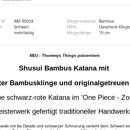
 Nr.:
AM-S5034
Klingenmaterial
:
Bambus
t
:
Schwert
MPN
:
Geschenk Klinge 
mehrfarbig
Klingenlänge
:
70 cm