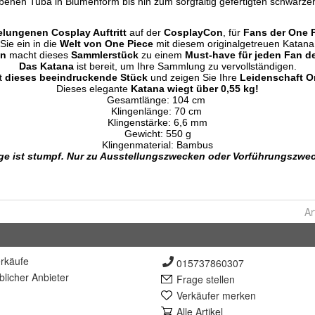
Ar
rkäufe
015737860307
lich
er Anbieter
Frage stellen
Verkäufer merken
Alle Artikel