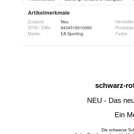
Artikelmerkmale
Zustand:
Neu
Hersteller
GTIN / EAN:
8434518010060
Produktar
Marke:
EA Sporting
Farbe
: