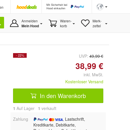
Mit Sicherheit bei
en
Hood einkaufen
Anmelden
Waren-
Merk-
Mein Hood
korb
zettel
- 22%
UVP:
49,99 €
38,99 €
inkl. MwSt.
Kostenloser Versand
In den Warenkorb
1
Auf Lager
1
 verkauft
Zahlung
, Lastschrift,
Kreditkarte, Debitkarte,