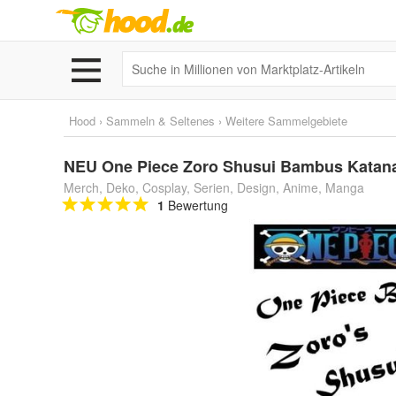
Hood
›
Sammeln & Seltenes
›
Weitere Sammelgebiete
NEU One Piece Zoro Shusui Bambus Katan
Merch, Deko, Cosplay, Serien, Design, Anime, Manga
1
Bewertung