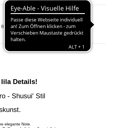
Gesamtlänge
:
104 cm
Blade billig günstig preiswert
Klingenstärke
:
6,6 mm
Gewicht
:
0,55 kg