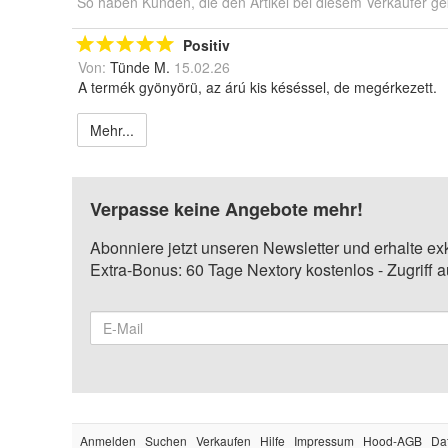
So haben Kunden, die den Artikel bei diesem Verkäufer ge
Positiv
Von:
Tünde M.
15.02.26
A termék gyönyörü, az árú kis késéssel, de megérkezett.
Mehr...
Verpasse keine Angebote mehr!
Abonniere jetzt unseren Newsletter und erhalte ex
Extra-Bonus: 60 Tage Nextory kostenlos - Zugriff 
Anmelden
Suchen
Verkaufen
Hilfe
Impressum
Hood-AGB
Da