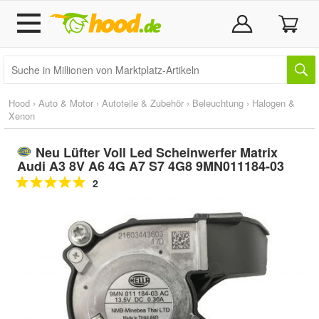
Hood
›
Auto & Motor
›
Autoteile & Zubehör
›
Beleuchtung
›
Halogen &
Xenon
Neu Lüfter Voll Led Scheinwerfer Matrix
Audi A3 8V A6 4G A7 S7 4G8 9MN011184-03
2