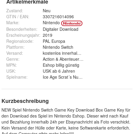
Artikelmerkmale
Zustand:
Neu
GTIN / EAN:
3307216014096
Marke:
Nintendo
Besonderheiten
:
Digitaler Download
Erscheinungsjahr
:
2019
Regionalcode
:
PAL Europa
Plattform
:
Nintendo Switch
Versand
:
kostenlos innerhalb 24 Std. per Ebaynachricht
Genre
:
Action & Abenteuer, Familie/Kinder, Fantasie,
MPN
:
Eshop billig günstig
USK
:
USK ab 6 Jahren
Spielname
:
Ice Age Scrat´s Nutty Adventure
Kurzbeschreibung
NEW Spiel Nintendo Switch Game Key Download Box Game Key für
den Download des Spiel im Nintendo Eshop. Dieser wird nach Kauf
und Bezahlung innerhalb 24h per Ebaynachricht als Foto verschickt.
Kein Versand der Hülle oder Karte, keine Softwarekarte erforderlich.
Auf dem Computer gibts mehr Infos!!!!