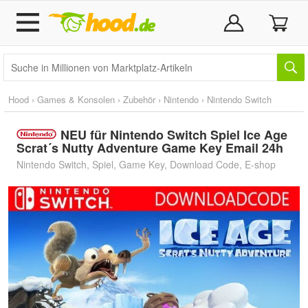
Hood
›
Games & Konsolen
›
Zubehör
›
Nintendo
›
Nintendo Switch
NEU für Nintendo Switch Spiel Ice Age
Scrat´s Nutty Adventure Game Key Email 24h
Nintendo Switch, Spiel, Game Key, Download Code, E-shop