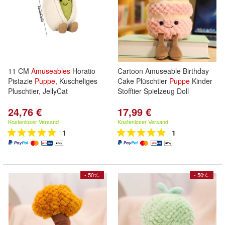
11 CM
Amuseables
Horatio
Cartoon Amuseable Birthday
Pistazie
Puppe
, Kuscheliges
Cake Plüschtier
Puppe
Kinder
Pluschtier, JellyCat
Stofftier Spielzeug Doll
24,76 €
17,99 €
Kostenloser Versand
Kostenloser Versand
1
1
- 50%
- 50%