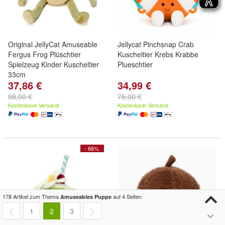
Original JellyCat Amuseable
Jellycat Pinchsnap Crab
Fergus Frog Plüschtier
Kuscheltier Krebs Krabbe
Spielzeug Kinder Kuscheltier
Plueschtier
33cm
37,86 €
34,99 €
98,00 €
75,00 €
Kostenloser Versand
Kostenloser Versand
- 66%
178 Artikel zum Thema
auf 4 Seiten
Amuseables Puppe
1
2
3