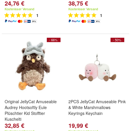
24,76 €
38,75 €
Kostenloser Versand
Kostenloser Versand
1
1
- 66%
- 50%
Original JellyCat Amuseable
2PCS JellyCat Amuseable Pink
Audrey Hootsoftly Eule
& White Marshmallows
Plüschtier Kid Stofftier
Keyrings Keychain
Kuschelti
32,85 €
19,99 €