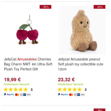
- 50%
- 42%
JellyCat
Amuseables
Cherries
Jellycat Amuseable peanut
Bag Charm NWT 4in Ultra-Soft
Soft plush toy collectible cute
Plush Toy Perfect Gift
12cm
19,99 €
23,32 €
Kostenloser Versand
Kostenloser Versand
5
5
- 38%