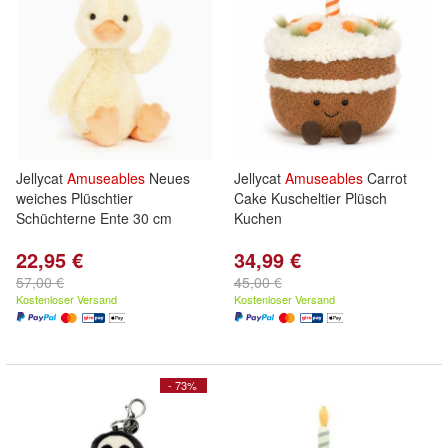
Jellycat
Amuseables
Neues
Jellycat
Amuseables
Carrot
weiches Plüschtier
Cake Kuscheltier Plüsch
Schüchterne Ente 30 cm
Kuchen
22,95 €
34,99 €
57,00 €
45,00 €
Kostenloser Versand
Kostenloser Versand
- 73%