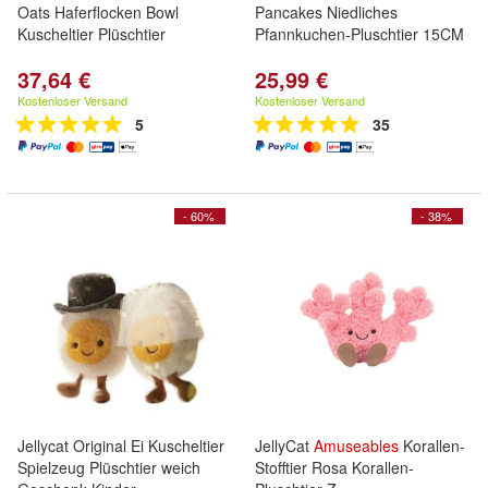
Oats Haferflocken Bowl
Pancakes Niedliches
Kuscheltier Plüschtier
Pfannkuchen-Pluschtier 15CM
37,64 €
25,99 €
Kostenloser Versand
Kostenloser Versand
5
35
- 60%
- 38%
Jellycat Original Ei Kuscheltier
JellyCat
Amuseables
Korallen-
Spielzeug Plüschtier weich
Stofftier Rosa Korallen-