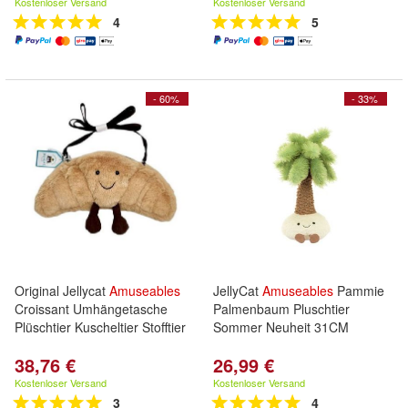
Kostenloser Versand
Kostenloser Versand
4
5
- 60%
- 33%
Original Jellycat
Amuseables
JellyCat
Amuseables
Pammie
Croissant Umhängetasche
Palmenbaum Pluschtier
Plüschtier Kuscheltier Stofftier
Sommer Neuheit 31CM
38,76 €
26,99 €
Kostenloser Versand
Kostenloser Versand
3
4