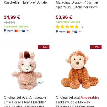
Kuscheltier Haferbrei Schale
Malachay Dragon Plüschtier
Spielzeug Kuscheltier 66cm
34,99 €
53,96 €
Kostenloser Versand
45,00 €
Kostenloser Versand
2
- 66%
- 62%
Original JellyCat Amuseable
Original Jellycat
Amuseables
Little Horse Pferd Plüschtier
Fuddlewuddle Monkey
Kind Spielzeug Kuscheltier
Plüschtier Kids Spielzeug