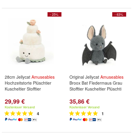
- 25%
- 63%
28cm Jellycat
Amuseables
Original Jellycat
Amuseables
Hochzeitstorte Plüschtier
Broox Bat Fledermaus Grau
Kuscheltier Stofftier
Stofftier Kuscheltier Plüschti
29,99 €
35,86 €
Kostenloser Versand
Kostenloser Versand
4
1