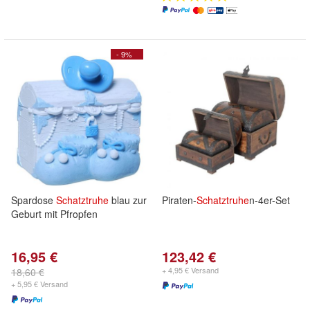
- 9%
Spardose
Schatztruhe
blau zur
Piraten-
Schatztruhe
n-4er-Set
Geburt mit Pfropfen
16,95 €
123,42 €
+ 4,95 € Versand
18,60 €
+ 5,95 € Versand