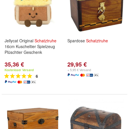
Jellycat Original
Schatztruhe
Spardose
Schatztruhe
16cm Kuscheltier Spielzeug
Plüschtier Geschenk
35,36 €
29,95 €
Kostenloser Versand
+ 5,95 € Versand
6