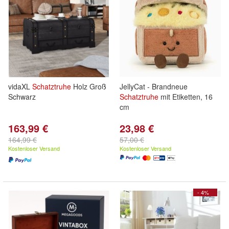
vidaXL
Schatztruhe
Holz Groß
JellyCat - Brandneue
Schwarz
Schatztruhe
mit Etiketten, 16
cm
163,99 €
23,98 €
164,99 €
57,00 €
Kostenloser Versand
Kostenloser Versand
- 4%