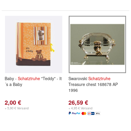
Baby -
Schatztruhe
"Teddy" - It
Swarovski
Schatztruhe
´s a Baby
Treasure chest 168678 AP
1996
2,00 €
26,59 €
+ 5,90 € Versand
+ 4,95 € Versand