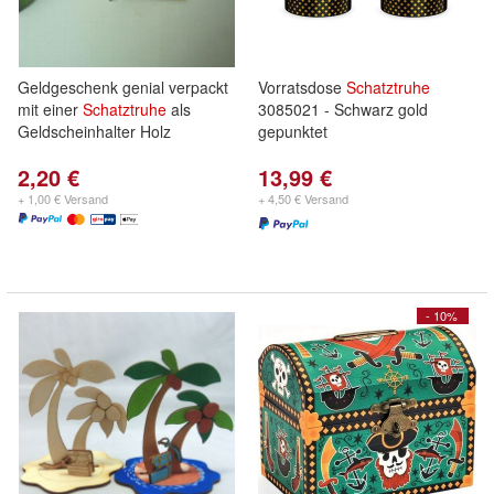
Geldgeschenk genial verpackt
Vorratsdose
Schatztruhe
mit einer
Schatztruhe
als
3085021 - Schwarz gold
Geldscheinhalter Holz
gepunktet
2,20 €
13,99 €
+ 1,00 € Versand
+ 4,50 € Versand
- 10%