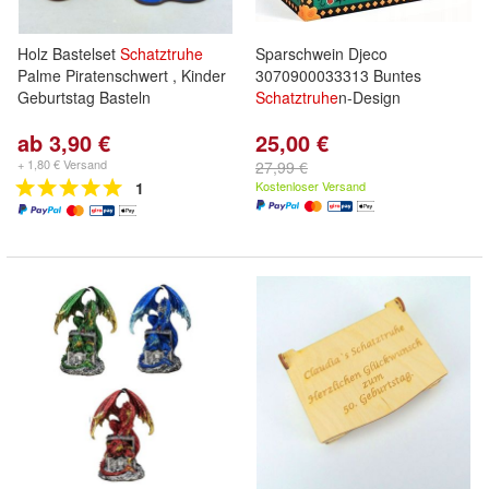
Holz Bastelset
Schatztruhe
Sparschwein Djeco
Palme Piratenschwert , Kinder
3070900033313 Buntes
Geburtstag Basteln
Schatztruhe
n-Design
ab 3,90 €
25,00 €
+ 1,80 € Versand
27,99 €
1
Kostenloser Versand