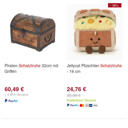
- 38%
Piraten-
Schatztruhe
32cm mit
Jellycat Plüschtier-
Schatztruhe
Griffen
- 16 cm
60,49 €
24,76 €
+ 4,95 € Versand
39,99 €
Kostenloser Versand