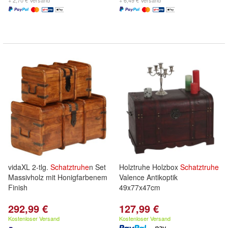
+ 2,70 € Versand
+ 6,49 € Versand
vidaXL 2-tlg.
Schatztruhe
n Set
Holztruhe Holzbox
Schatztruhe
Massivholz mit Honigfarbenem
Valence Antikoptik
Finish
49x77x47cm
292,99 €
127,99 €
Kostenloser Versand
Kostenloser Versand