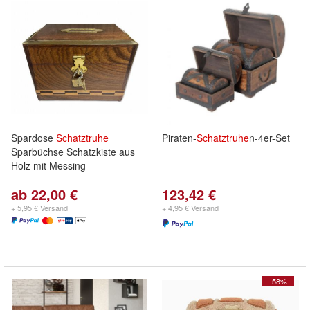
Spardose
Schatztruhe
Piraten-
Schatztruhe
n-4er-Set
Sparbüchse Schatzkiste aus
Holz mit Messing
ab 22,00 €
123,42 €
+ 5,95 € Versand
+ 4,95 € Versand
- 58%