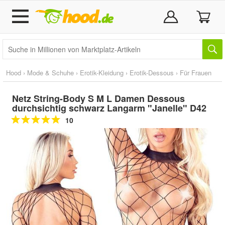
Hood
›
Mode & Schuhe
›
Erotik-Kleidung
›
Erotik-Dessous
›
Für Frauen
Netz String-Body S M L Damen Dessous
durchsichtig schwarz Langarm "Janelle" D42
10