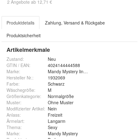
2 Angebote ab 12,71 €
Produktdetails
Zahlung, Versand & Rückgabe
Produktsicherheit
Artikelmerkmale
Zustand:
Neu
GTIN / EAN:
4024144444588
Marke:
Mandy Mystery lingerie
Hersteller Nr.:
1932069
Farbe
:
Schwarz
Wäschegröße
:
M
Größenkategorie
:
Normalgröße
Muster
:
Ohne Muster
Modifizierter Artikel
:
Nein
Anlass
:
Freizeit
Ärmelart
:
Langarm
Thema
:
Sexy
Marke
:
Mandy Mystery