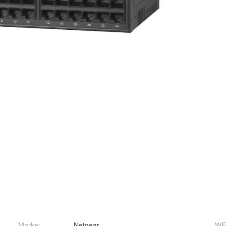
Marke:
Netgear
WE