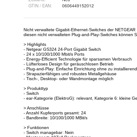
GTIN / EAN:
0606449152012