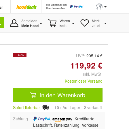
Mit Sicherheit bei
en
Hood einkaufen
Anmelden
Waren-
Merk-
Mein Hood
korb
zettel
- 42%
UVP:
205,14 €
119,92 €
inkl. MwSt.
Kostenloser Versand
In den Warenkorb
Sofort lieferbar
10+
Auf Lager
2
 verkauft
Zahlung
,
, Kreditkarte,
Lastschrift, Ratenzahlung, Vorkasse