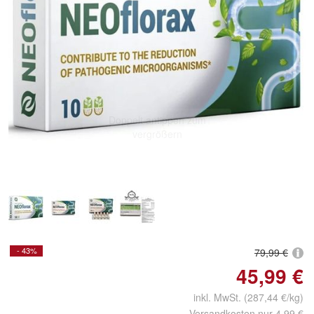
Doppelt antippen zum
vergrößern
- 43%
79,99 €
45,99 €
inkl. MwSt. (287,44 €/kg)
Versandkosten nur 4,99 €