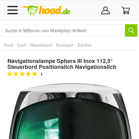
Hood
›
Sport
›
Wassersport
›
Bootsport
›
Zubehör
Navigationslampe Sphera III Inox 112,5°
Steuerbord Positionslich Navigationslich
1