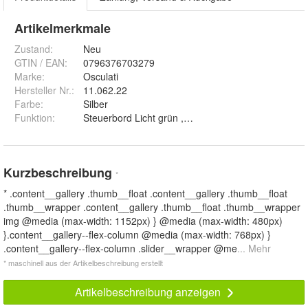
Artikelmerkmale
Zustand:
Neu
GTIN / EAN:
0796376703279
Marke:
Osculati
Hersteller Nr.:
11.062.22
Farbe
:
Silber
Funktion
:
Kurzbeschreibung
*
* .content__gallery .thumb__float .content__gallery .thumb__float
.thumb__wrapper .content__gallery .thumb__float .thumb__wrapper
img @media (max-width: 1152px) } @media (max-width: 480px)
}.content__gallery--flex-column @media (max-width: 768px) }
.content__gallery--flex-column .slider__wrapper @me
... Mehr
* maschinell aus der Artikelbeschreibung erstellt
Artikelbeschreibung anzeigen