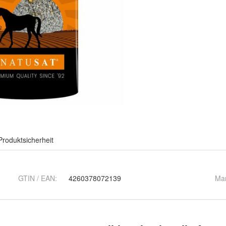
Produktsicherheit
GTIN / EAN:
4260378072139
Ma