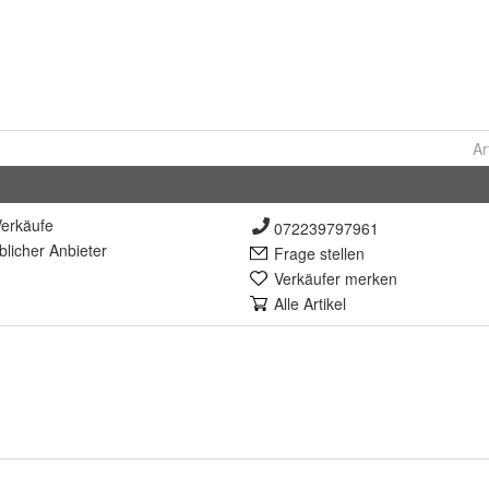
Ar
erkäufe
072239797961
lich
er Anbieter
Frage stellen
Verkäufer merken
Alle Artikel