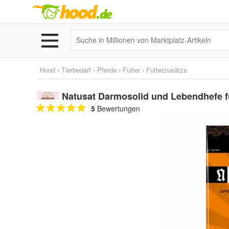
Hood
›
Tierbedarf
›
Pferde
›
Futter
›
Futterzusätze
Natusat Darmosolid und Lebendhefe f
5
Bewertungen