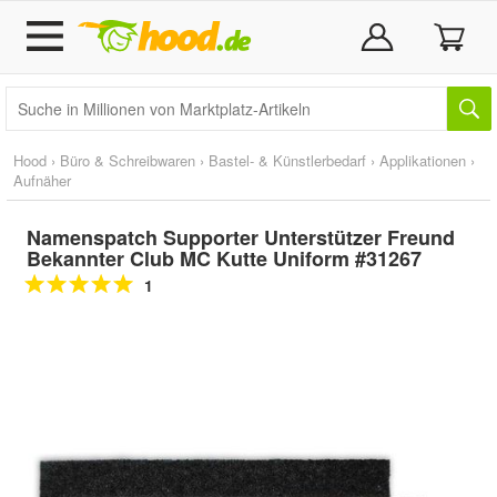
Hood
›
Büro & Schreibwaren
›
Bastel- & Künstlerbedarf
›
Applikationen
›
Aufnäher
Namenspatch Supporter Unterstützer Freund
Bekannter Club MC Kutte Uniform #31267
1