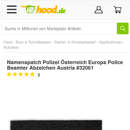
Hood
›
Büro & Schreibwaren
›
Bastel- & Künstlerbedarf
›
Applikationen
›
Aufnäher
Namenspatch Polizei Österreich Europa Police
Beamter Abzeichen Austria #32061
2