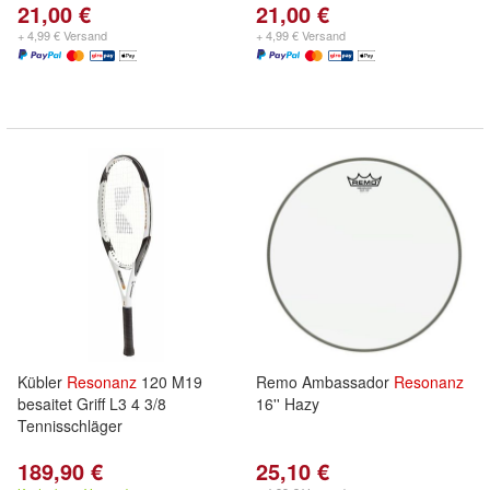
21,00 €
21,00 €
+ 4,99 € Versand
+ 4,99 € Versand
Kübler
Resonanz
120 M19
Remo Ambassador
Resonanz
besaitet Griff L3 4 3/8
16'' Hazy
Tennisschläger
189,90 €
25,10 €