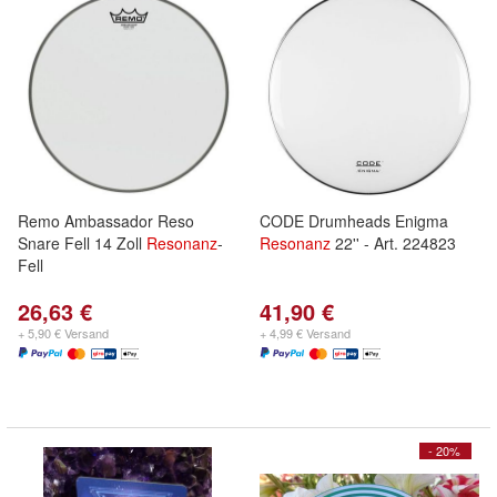
Remo Ambassador Reso
CODE Drumheads Enigma
Snare Fell 14 Zoll
Resonanz
-
Resonanz
22'' - Art. 224823
Fell
26,63 €
41,90 €
+ 5,90 € Versand
+ 4,99 € Versand
- 20%