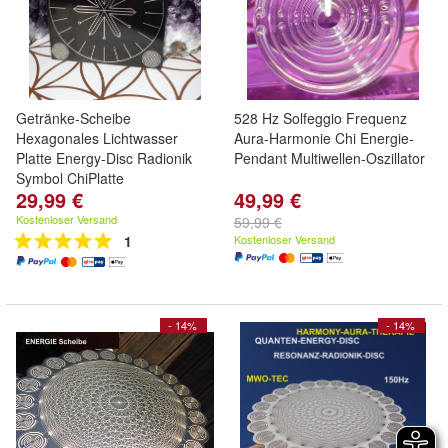
Getränke-Scheibe
528 Hz Solfeggio Frequenz
Hexagonales Lichtwasser
Aura-Harmonie Chi Energie-
Platte Energy-Disc Radionik
Pendant Multiwellen-Oszillator
Symbol ChiPlatte
29,99 €
49,99 €
Kostenloser Versand
59,99 €
1
Kostenloser Versand
- 14%
- 14%