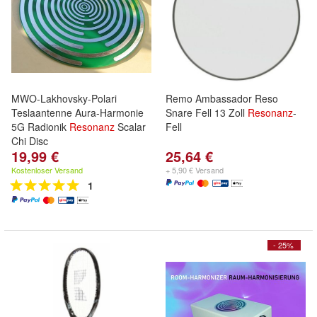
MWO-Lakhovsky-Polari
Remo Ambassador Reso
Teslaantenne Aura-Harmonie
Snare Fell 13 Zoll
Resonanz
-
5G Radionik
Resonanz
Scalar
Fell
Chi Disc
19,99 €
25,64 €
Kostenloser Versand
+ 5,90 € Versand
1
- 25%