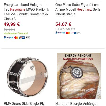
Energiearmband Hologramm-
One Piece Sabo Figur 21 cm
Tec
Resonanz
MWO-Radionik
Anime Modell
Resonanz
Serie
EMF-5G Schutz Quantenfeld-
Inherit Statue
Chip 1A
49,99 €
54,07 €
+ 4,99 € Versand
69,99 €
Kostenloser Versand
RMV Snare Side Single-Ply
Nano-Ion Energie-Anhänger