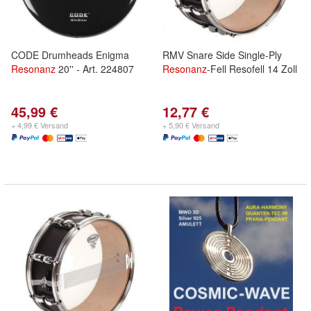
CODE Drumheads Enigma
RMV Snare Side Single-Ply
Resonanz
20'' - Art. 224807
Resonanz
-Fell Resofell 14 Zoll
45,99 €
12,77 €
+ 4,99 € Versand
+ 5,90 € Versand