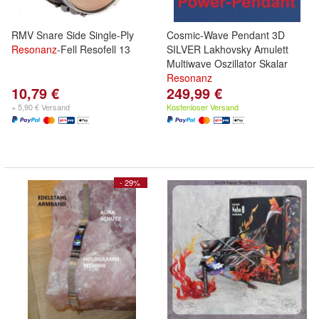
RMV Snare Side Single-Ply
Cosmic-Wave Pendant 3D
Resonanz
-Fell Resofell 13
SILVER Lakhovsky Amulett
Multiwave Oszillator Skalar
Resonanz
10,79 €
249,99 €
+ 5,90 € Versand
Kostenloser Versand
- 29%