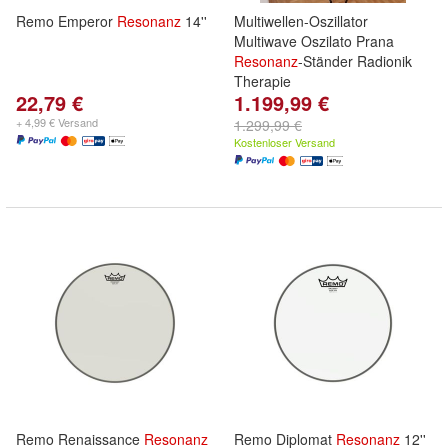
Remo Emperor
Resonanz
14''
Multiwellen-Oszillator
Multiwave Oszilato Prana
Resonanz
-Ständer Radionik
Therapie
22,79 €
1.199,99 €
+ 4,99 € Versand
1.299,99 €
Kostenloser Versand
Remo Renaissance
Resonanz
Remo Diplomat
Resonanz
12''