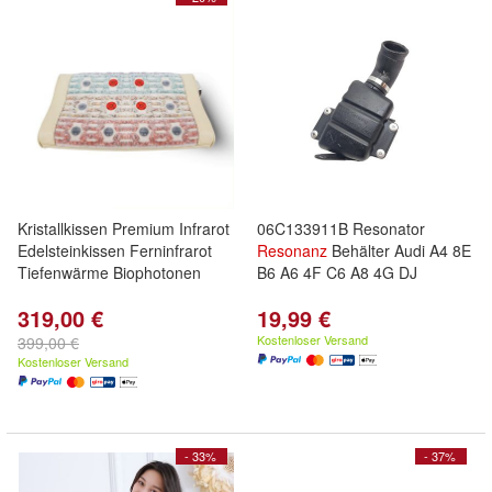
Kristallkissen Premium Infrarot
06C133911B Resonator
Edelsteinkissen Ferninfrarot
Resonanz
Behälter Audi A4 8E
Tiefenwärme Biophotonen
B6 A6 4F C6 A8 4G DJ
319,00 €
19,99 €
Kostenloser Versand
399,00 €
Kostenloser Versand
- 33%
- 37%