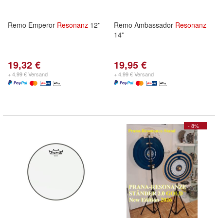
Remo Emperor
Resonanz
12''
Remo Ambassador
Resonanz
14''
19,32 €
19,95 €
+ 4,99 € Versand
+ 4,99 € Versand
- 8%