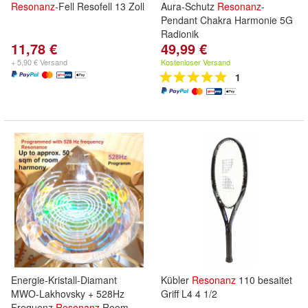
Resonanz
-Fell Resofell 13 Zoll
Aura-Schutz
Resonanz
-
Pendant Chakra Harmonie 5G
Radionik
11,78 €
49,99 €
+ 5,90 € Versand
Kostenloser Versand
1
Energie-Kristall-Diamant
Kübler
Resonanz
110 besaitet
MWO-Lakhovsky + 528Hz
Griff L4 4 1/2
Frequenz
Resonanz
Room-