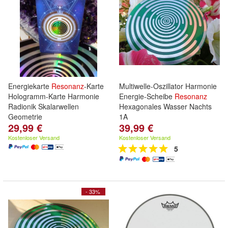
Energiekarte
Resonanz
-Karte
Multiwelle-Oszillator Harmonie
Hologramm-Karte Harmonie
Energie-Scheibe
Resonanz
Radionik Skalarwellen
Hexagonales Wasser Nachts
Geometrie
1A
29,99 €
39,99 €
Kostenloser Versand
Kostenloser Versand
5
- 33%