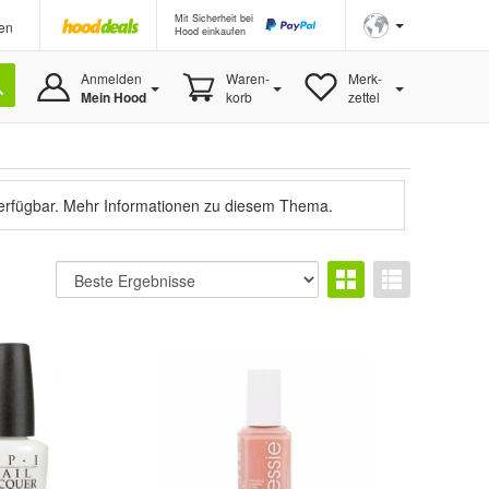
Mit Sicherheit bei
en
Hood einkaufen
Anmelden
Waren-
Merk-
Mein Hood
korb
zettel
verfügbar.
Mehr Informationen zu diesem Thema.