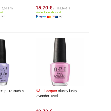
15,70 €
16,00 € / l)
(1.162,96 € / l)
and
Kostenloser Versand
#upu're such a
NAIL
Lacquer
#lucky lucky
l
lavender 15ml
19,78 €