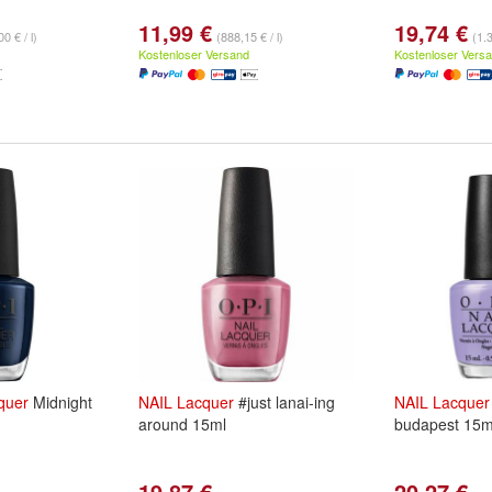
11,99 €
19,74 €
0 € / l)
(888,15 € / l)
(1.3
Kostenloser Versand
Kostenloser Vers
quer
Midnight
NAIL
Lacquer
#just lanai-ing
NAIL
Lacquer
around 15ml
budapest 15m
19,87 €
20,27 €