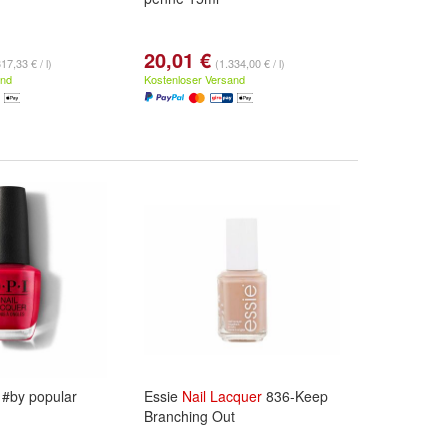
20,01 €
17,33 € / l)
(1.334,00 € / l)
and
Kostenloser Versand
#by popular
Essie
Nail
Lacquer
836-Keep
Branching Out