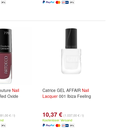
outure
Nail
Catrice GEL AFFAIR
Nail
Red Oxide
Lacquer
001 Ibiza Feeling
10,37 €
81,00 € / l)
(1.037,00 € / l)
and
Kostenloser Versand