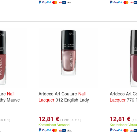
ture
Nail
Artdeco Art Couture
Nail
Artdeco Art C
thy Mauve
Lacquer
912 English Lady
Lacquer
776 
12,81 €
12,81 €
0 € / l)
(1.281,00 € / l)
(1.2
Kostenloser Versand
Kostenloser Vers