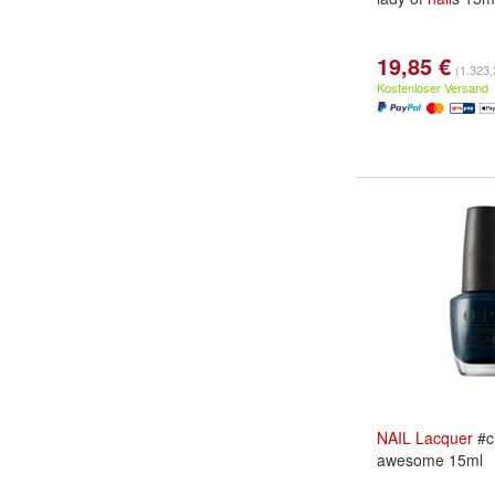
19,85 €
(1.323,3
Kostenloser Versand
NAIL
Lacquer
#ci
awesome 15ml