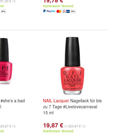
51,33 € / l)
and
Kostenloser Versand
#she's a bad
NAIL
Lacquer
Nagellack für bis
l
zu 7 Tage #Livelovecarnaval
15 ml
19,87 €
24,67 € / l)
(1.324,67 € / l)
and
Kostenloser Versand