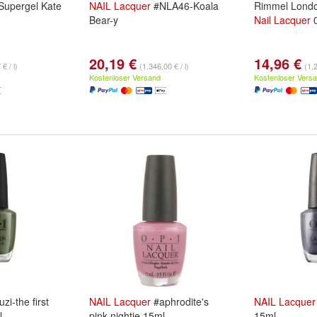
Supergel Kate
NAIL
Lacquer
#NLA46-Koala
Rimmel Londo
3
Bear-y
Nail
Lacquer
20,19 €
14,96 €
€ / l)
(1.346,00 € / l)
(1.2
Kostenloser Versand
Kostenloser Vers
zi-the first
NAIL
Lacquer
#aphrodite's
NAIL
Lacquer
l
pink nightie 15ml
15ml