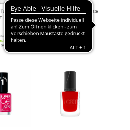
Top Coat
Rimmel London Supergel Kate
ml
Nail
Lacquer
045
11,17 €
34,00 € / l)
(930,83 € / l)
and
Kostenloser Versand