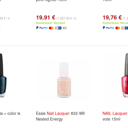
19,91 €
19,76 €
3 € / l)
(1.327,33 € / l)
(1.3
Kostenloser Versand
Kostenloser Vers
a = color is
Essie
Nail
Lacquer
832-Wll
NAIL
Lacquer
Nested Energy
vote 15ml