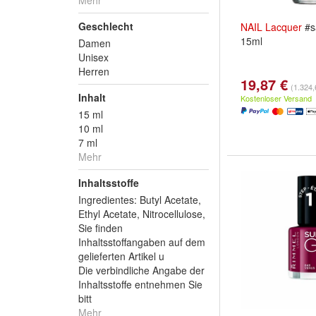
Mehr
Geschlecht
NAIL
Lacquer
#s
15ml
Damen
Unisex
Herren
19,87 €
(1.324,6
Inhalt
Kostenloser Versand
15 ml
10 ml
7 ml
Mehr
Inhaltsstoffe
Ingredientes: Butyl Acetate,
Ethyl Acetate, Nitrocellulose,
Sie finden
Inhaltsstoffangaben auf dem
gelieferten Artikel u
Die verbindliche Angabe der
Inhaltsstoffe entnehmen Sie
bitt
Mehr