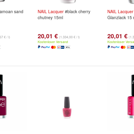
amoan sand
NAIL
Lacquer
#black cherry
NAIL
Lacquer
chutney 15ml
Glanzlack 15 
20,01 €
20,01 €
7 € / l)
(1.334,00 € / l)
(1.3
Kostenloser Versand
Kostenloser Vers