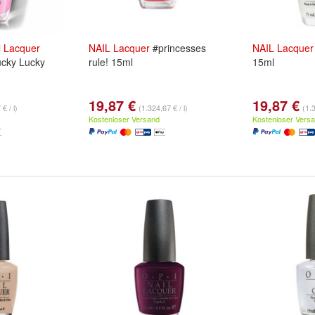
l
Lacquer
NAIL
Lacquer
#princesses
NAIL
Lacquer
ucky Lucky
rule! 15ml
15ml
19,87 €
19,87 €
€ / l)
(1.324,67 € / l)
(1.3
Kostenloser Versand
Kostenloser Vers