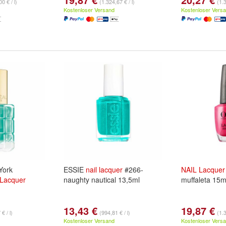
0 € / l)
(1.324,67 € / l)
(1.3
Kostenloser Versand
Kostenloser Vers
York
ESSIE
nail
lacquer
#266-
NAIL
Lacquer
Lacquer
naughty nautical 13,5ml
muffaleta 15m
13,43 €
19,87 €
€ / l)
(994,81 € / l)
(1.3
Kostenloser Versand
Kostenloser Vers