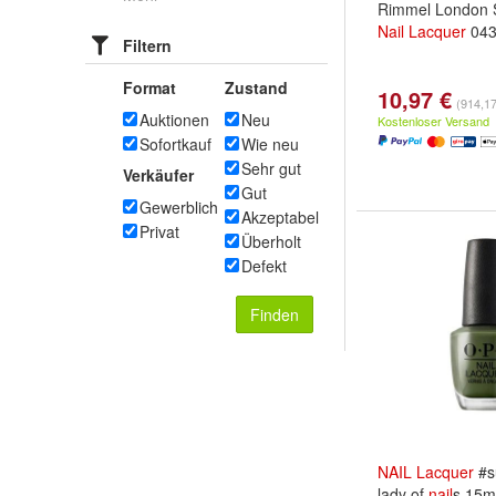
Rimmel London 
Nail
Lacquer
04
Filtern
Format
Zustand
10,97 €
(914,17 
Auktionen
Neu
Kostenloser Versand
Sofortkauf
Wie neu
Sehr gut
Verkäufer
Gut
Gewerblich
Akzeptabel
Privat
Überholt
Defekt
Finden
NAIL
Lacquer
#su
lady of
nail
s 15m