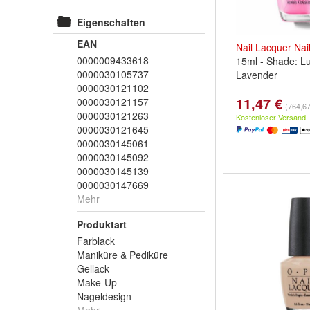
Eigenschaften
EAN
Nail
Lacquer
Nai
0000009433618
15ml - Shade: L
0000030105737
Lavender
0000030121102
11,47 €
0000030121157
(764,67 
0000030121263
Kostenloser Versand
0000030121645
0000030145061
0000030145092
0000030145139
0000030147669
Mehr
Produktart
Farblack
Maniküre & Pediküre
Gellack
Make-Up
Nageldesign