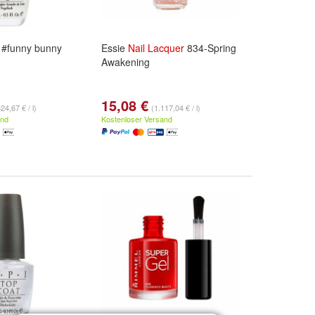
#funny bunny
Essie
Nail
Lacquer
834-Spring
Awakening
15,08 €
24,67 € / l)
(1.117,04 € / l)
and
Kostenloser Versand