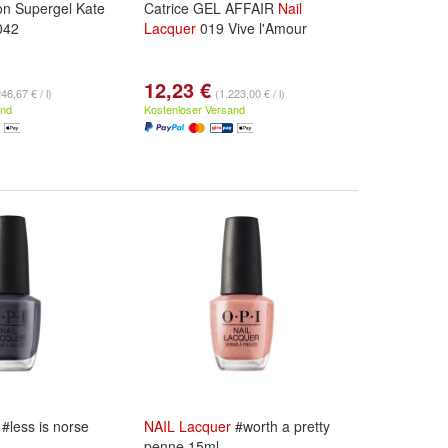
n Supergel Kate
Catrice GEL AFFAIR
Nail
042
Lacquer
019 Vive l'Amour
12,23 €
46,67 € / l)
(1.223,00 € / l)
and
Kostenloser Versand
#less is norse
NAIL
Lacquer
#worth a pretty
penne 15ml